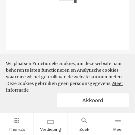
Bron:
CBS
(04-08-2026)
Wij plaatsen Functionele cookies, om deze website naar
behoren te laten functioneren en Analytische cookies
Filters
BIJSTANDSUITKERING PER
waarmee wij het gebruik van de website kunnen meten.
1.000 INWONERS
Deze cookies gebruiken geen persoonsgegevens.
Meer
informatie
Akkoord
Thema's
Verdieping
Zoek
Meer