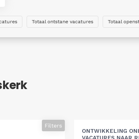
catures
Totaal ontstane vacatures
Totaal opens
skerk
Filters
ONTWIKKELING ON
VACATURES NAAR R