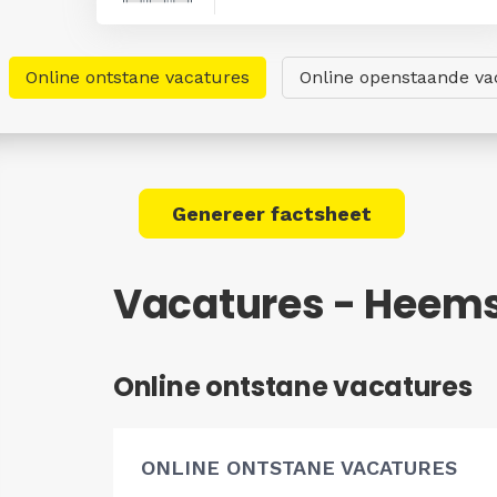
Online ontstane vacatures
Online openstaande va
Genereer factsheet
Vacatures - Heem
Online ontstane vacatures
ONLINE ONTSTANE VACATURES