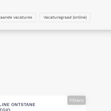
taande vacatures
Vacaturegraad (online)
Filters
LINE ONTSTANE
EGIO