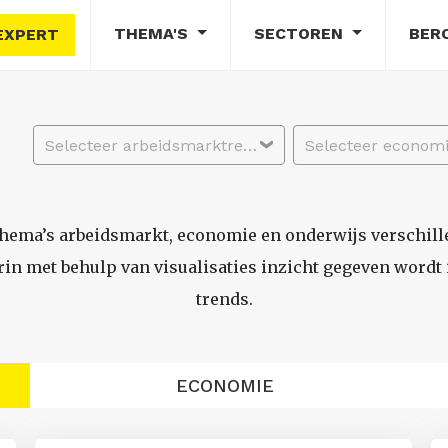
THEMA'S
SECTOREN
BER
EXPERT
Selecteer arbeidsmarktregio
thema’s arbeidsmarkt, economie en onderwijs verschil
n met behulp van visualisaties inzicht gegeven wordt i
trends.
ECONOMIE