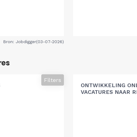
Bron: Jobdigger(03-07-2026)
res
Filters
S
ONTWIKKELING ON
VACATURES NAAR R