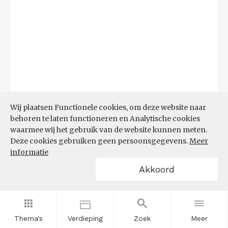
Wij plaatsen Functionele cookies, om deze website naar
behoren te laten functioneren en Analytische cookies
waarmee wij het gebruik van de website kunnen meten.
Deze cookies gebruiken geen persoonsgegevens.
Meer
Bron:
CBS microdata (EBB)
(09-03-2026)
informatie
Akkoord
Filters
AANDEEL NEETS NAAR REGIO
(%)
Thema's
Verdieping
Zoek
Meer