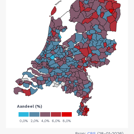
Bron:
CBS
(28-01-2026)