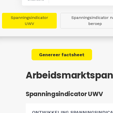
Spanningsindicator
Spanningsindicator n
UWV
beroep
Genereer factsheet
Arbeidsmarktspan
Spanningsindicator UWV
ONTWIKKELING SPANNINGSINDIC