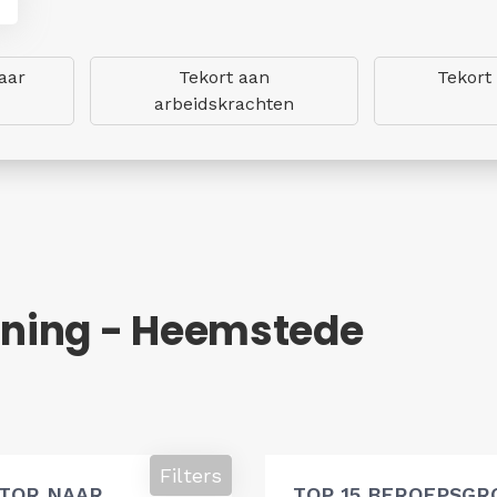
aar
Tekort aan
Tekort
arbeidskrachten
ning - Heemstede
Filters
ATOR NAAR
TOP 15 BEROEPSGR