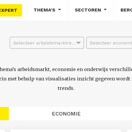
THEMA'S
SECTOREN
BER
EXPERT
Selecteer arbeidsmarktregio
thema’s arbeidsmarkt, economie en onderwijs verschil
n met behulp van visualisaties inzicht gegeven wordt i
trends.
ECONOMIE