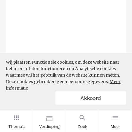
Wij plaatsen Functionele cookies, om deze website naar
behoren te laten functioneren en Analytische cookies
waarmee wij het gebruik van de website kunnen meten.
Deze cookies gebruiken geen persoonsgegevens.
Meer
informatie
Akkoord
Bron:
CBS microdata (EBB)
(09-03-2026)
Filters
AANDEEL NEETS NAAR REGIO
(%)
Thema's
Verdieping
Zoek
Meer