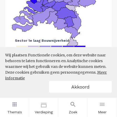
Wij plaatsen Functionele cookies, om deze website naar
behoren te laten functioneren en Analytische cookies
Bron:
LISA
(07-08-2025)
waarmee wij het gebruik van de website kunnen meten.
Deze cookies gebruiken geen persoonsgegevens.
Meer
Filters
informatie
VESTIGINGEN PER
Akkoord
GROOTTEKLASSE PER 10.000
INWONERS, NAAR
SPEERPUNTSECTOR EN REGIO
Thema's
Verdieping
Zoek
Meer