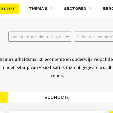
THEMA'S
SECTOREN
BER
EXPERT
Selecteer arbeidsmarktregio
thema’s arbeidsmarkt, economie en onderwijs verschil
n met behulp van visualisaties inzicht gegeven wordt i
trends.
ECONOMIE