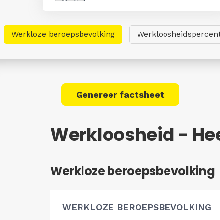
Werkloze beroepsbevolking
Werkloosheidspercen
Genereer factsheet
Werkloosheid - He
Werkloze beroepsbevolking
WERKLOZE BEROEPSBEVOLKING