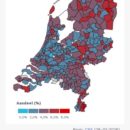
Bron:
CBS
(28-01-2026)