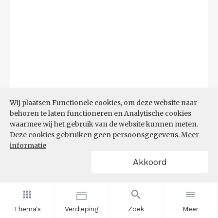
Wij plaatsen Functionele cookies, om deze website naar
behoren te laten functioneren en Analytische cookies
waarmee wij het gebruik van de website kunnen meten.
Deze cookies gebruiken geen persoonsgegevens.
Meer
Bron:
CBS microdata (EBB)
(09-03-2026)
informatie
Akkoord
Filters
AANDEEL NEETS NAAR REGIO
(%)
Thema's
Verdieping
Zoek
Meer