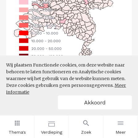
Wij plaatsen Functionele cookies, om deze website naar
behoren te laten functioneren en Analytische cookies
Bron:
CBS
(25-06-2026)
waarmee wij het gebruik van de website kunnen meten.
Deze cookies gebruiken geen persoonsgegevens.
Meer
Filters
informatie
UITGAANDE PENDEL, NAAR
Akkoord
WERKGEMEENTE
Thema's
Verdieping
Zoek
Meer