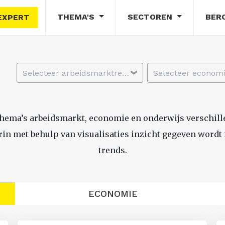
THEMA'S
SECTOREN
BER
EXPERT
Selecteer arbeidsmarktregio
thema’s arbeidsmarkt, economie en onderwijs verschil
n met behulp van visualisaties inzicht gegeven wordt i
trends.
ECONOMIE