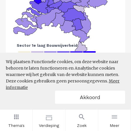
Wij plaatsen Functionele cookies, om deze website naar
behoren te laten functioneren en Analytische cookies
Bron:
LISA
(07-08-2025)
waarmee wij het gebruik van de website kunnen meten.
Deze cookies gebruiken geen persoonsgegevens.
Meer
Filters
informatie
VESTIGINGEN PER
Akkoord
GROOTTEKLASSE PER 10.000
INWONERS, NAAR
SPEERPUNTSECTOR EN REGIO
Thema's
Verdieping
Zoek
Meer