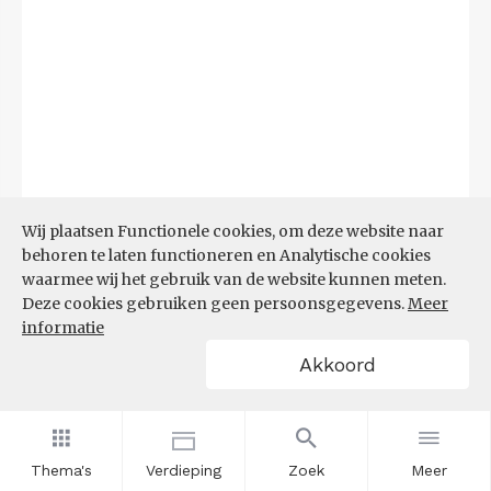
Wij plaatsen Functionele cookies, om deze website naar
behoren te laten functioneren en Analytische cookies
waarmee wij het gebruik van de website kunnen meten.
Deze cookies gebruiken geen persoonsgegevens.
Meer
informatie
Akkoord
Bron:
CBS microdata (EBB)
(09-03-2026)
Filters
AANDEEL NEETS NAAR REGIO
(%)
Thema's
Verdieping
Zoek
Meer