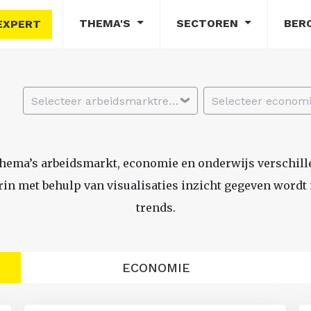
THEMA'S
SECTOREN
BER
EXPERT
Selecteer arbeidsmarktregio
thema’s arbeidsmarkt, economie en onderwijs verschil
n met behulp van visualisaties inzicht gegeven wordt i
trends.
ECONOMIE