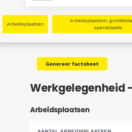
Arbeidsplaatsen, groottekl
Arbeidsplaatsen
specialisatie
Genereer factsheet
Werkgelegenheid -
Arbeidsplaatsen
AANTAL ARBEIDSPLAATSEN