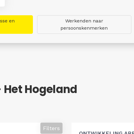
asse en
Werkenden naar
persoonskenmerken
 Het Hogeland
Filters
ONTWIKKELING AR