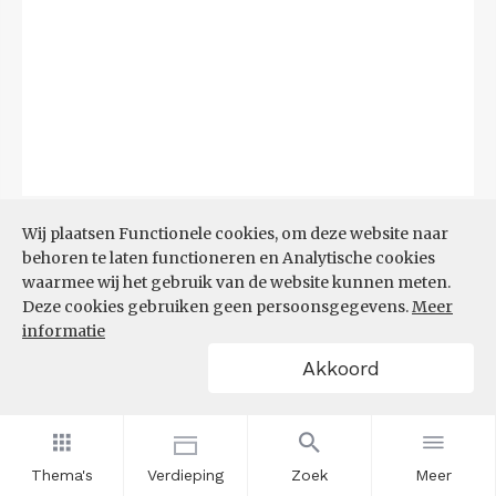
Bron:
CBS
(06-08-2026)
Wij plaatsen Functionele cookies, om deze website naar
behoren te laten functioneren en Analytische cookies
Filters
waarmee wij het gebruik van de website kunnen meten.
TOP 10 REGIO'S MET KLEINSTE
Deze cookies gebruiken geen persoonsgegevens.
Meer
AANDEEL TEKORT AAN
informatie
ARBEIDSKRACHTEN
Akkoord
Thema's
Verdieping
Zoek
Meer