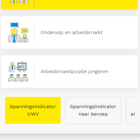
Onderwijs en arbeidsmarkt
Arbeidsmarktpositie jongeren
Spanningsindicator
Spanningsindicator
UWV
naar beroep
arb