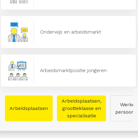
Onderwijs en arbeidsmarkt
Arbeidsmarktpositie jongeren
Arbeidsplaatsen,
Werken
Arbeidsplaatsen
grootteklasse en
persoon
specialisatie