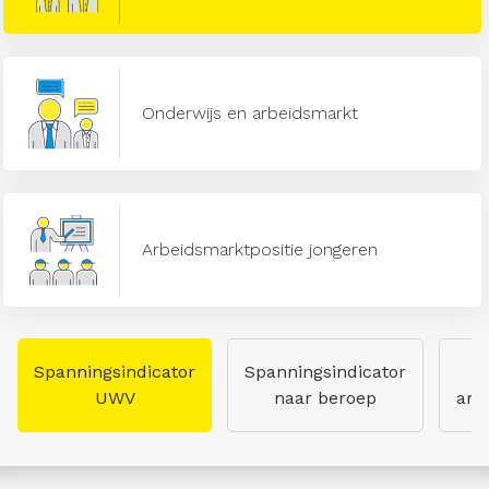
Onderwijs en arbeidsmarkt
Arbeidsmarktpositie jongeren
Spanningsindicator
Spanningsindicator
UWV
naar beroep
arb