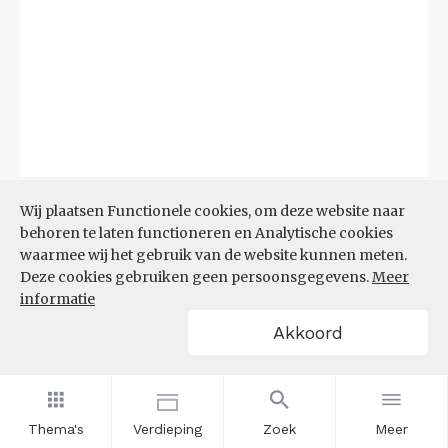
Bron:
CBS
(06-08-2026)
Wij plaatsen Functionele cookies, om deze website naar
behoren te laten functioneren en Analytische cookies
Filters
waarmee wij het gebruik van de website kunnen meten.
TOP 10 REGIO'S MET KLEINSTE
Deze cookies gebruiken geen persoonsgegevens.
Meer
AANDEEL TEKORT AAN
informatie
ARBEIDSKRACHTEN
Akkoord
Thema's
Verdieping
Zoek
Meer