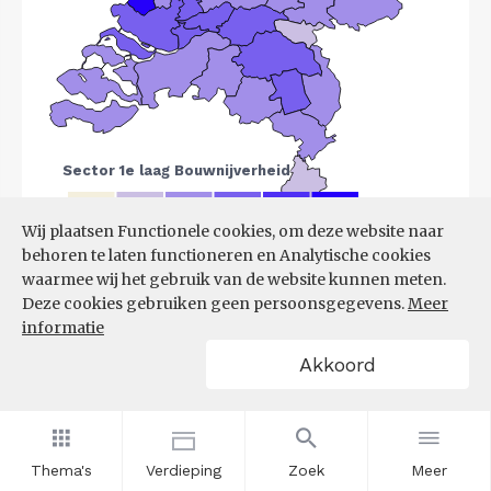
Wij plaatsen Functionele cookies, om deze website naar
behoren te laten functioneren en Analytische cookies
Bron:
LISA
(07-08-2025)
waarmee wij het gebruik van de website kunnen meten.
Deze cookies gebruiken geen persoonsgegevens.
Meer
Filters
informatie
VESTIGINGEN PER
Akkoord
GROOTTEKLASSE PER 10.000
INWONERS, NAAR
SPEERPUNTSECTOR EN REGIO
Thema's
Verdieping
Zoek
Meer