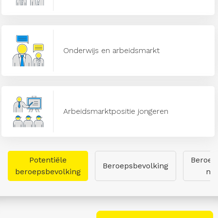
Onderwijs en arbeidsmarkt
Arbeidsmarktpositie jongeren
Potentiële
Beroep
Beroepsbevolking
beroepsbevolking
naa