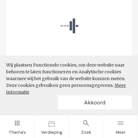
Wij plaatsen Functionele cookies, om deze website naar
behoren te laten functioneren en Analytische cookies
waarmee wij het gebruik van de website kunnen meten.
Bron:
CBS microdata (EBB)
(09-03-2026)
Deze cookies gebruiken geen persoonsgegevens.
Meer
informatie
Filters
Akkoord
AANDEEL NEETS NAAR REGIO
(%)
Thema's
Verdieping
Zoek
Meer