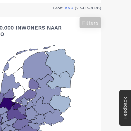
Bron:
KVK
(27-07-2026)
Filters
10.000 INWONERS NAAR
IO
Feedback