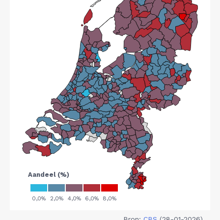
Bron:
CBS
(28-01-2026)