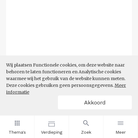
Wij plaatsen Functionele cookies, om deze website naar
behoren te laten functioneren en Analytische cookies
waarmee wij het gebruik van de website kunnen meten.
Deze cookies gebruiken geen persoonsgegevens.
Meer
Bron:
CBS microdata (EBB)
(09-03-2026)
informatie
Akkoord
Filters
AANDEEL NEETS NAAR REGIO
(%)
Thema's
Verdieping
Zoek
Meer