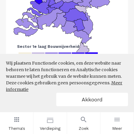
Wij plaatsen Functionele cookies, om deze website naar
behoren te laten functioneren en Analytische cookies
Bron:
LISA
(07-08-2025)
waarmee wij het gebruik van de website kunnen meten.
Deze cookies gebruiken geen persoonsgegevens.
Meer
Filters
informatie
VESTIGINGEN PER
Akkoord
GROOTTEKLASSE PER 10.000
INWONERS, NAAR
SPEERPUNTSECTOR EN REGIO
Thema's
Verdieping
Zoek
Meer