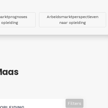
arktprognoses
Arbeidsmarktperspectieven
 opleiding
naar opleiding
 Maas
Filters
OPLEIDING