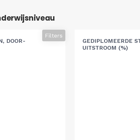
nderwijsniveau
Filters
, DOOR-
GEDIPLOMEERDE S
UITSTROOM (%)