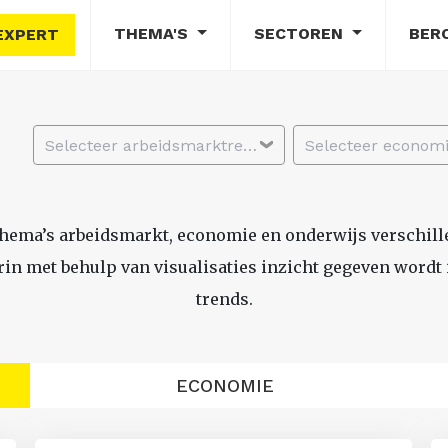
THEMA'S
SECTOREN
BER
EXPERT
Selecteer arbeidsmarktregio
thema’s arbeidsmarkt, economie en onderwijs verschil
n met behulp van visualisaties inzicht gegeven wordt i
trends.
ECONOMIE