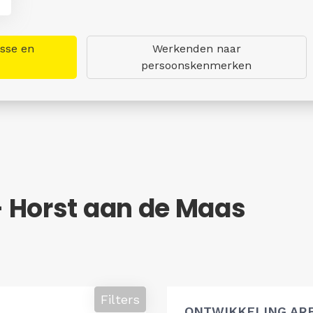
asse en
Werkenden naar
persoonskenmerken
 Horst aan de Maas
Filters
ONTWIKKELING AR