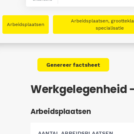
Arbeidsplaatsen, groottekl
Arbeidsplaatsen
specialisatie
Genereer factsheet
Werkgelegenheid -
Arbeidsplaatsen
AANTAL ARBEIDSPLAATSEN