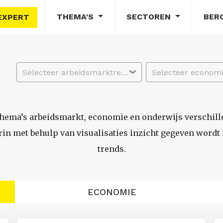
THEMA'S
SECTOREN
BER
EXPERT
Selecteer arbeidsmarktregio
thema’s arbeidsmarkt, economie en onderwijs verschil
n met behulp van visualisaties inzicht gegeven wordt i
trends.
ECONOMIE