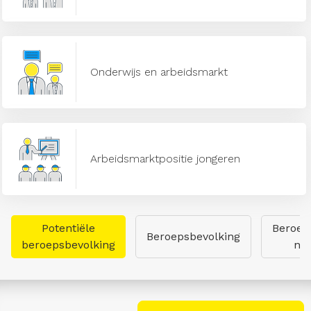
Onderwijs en arbeidsmarkt
Arbeidsmarktpositie jongeren
Potentiële
Beroep
Beroepsbevolking
beroepsbevolking
naa