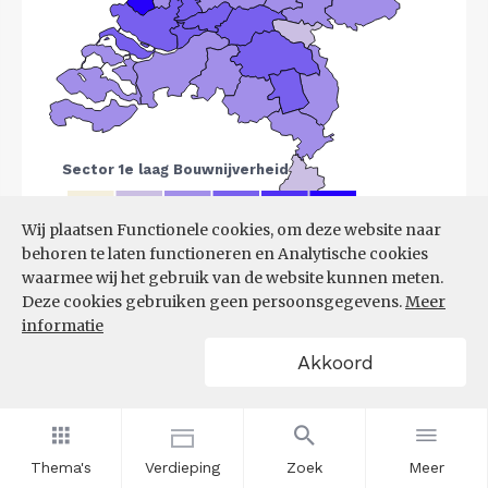
Wij plaatsen Functionele cookies, om deze website naar
behoren te laten functioneren en Analytische cookies
Bron:
LISA
(07-08-2025)
waarmee wij het gebruik van de website kunnen meten.
Deze cookies gebruiken geen persoonsgegevens.
Meer
Filters
informatie
VESTIGINGEN PER
Akkoord
GROOTTEKLASSE PER 10.000
INWONERS, NAAR
SPEERPUNTSECTOR EN REGIO
Thema's
Verdieping
Zoek
Meer