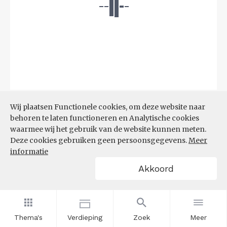
Bron:
CBS
(06-08-2026)
Wij plaatsen Functionele cookies, om deze website naar
behoren te laten functioneren en Analytische cookies
Filters
waarmee wij het gebruik van de website kunnen meten.
TOP 10 REGIO'S MET KLEINSTE
Deze cookies gebruiken geen persoonsgegevens.
Meer
AANDEEL TEKORT AAN
informatie
ARBEIDSKRACHTEN
Akkoord
Thema's
Verdieping
Zoek
Meer