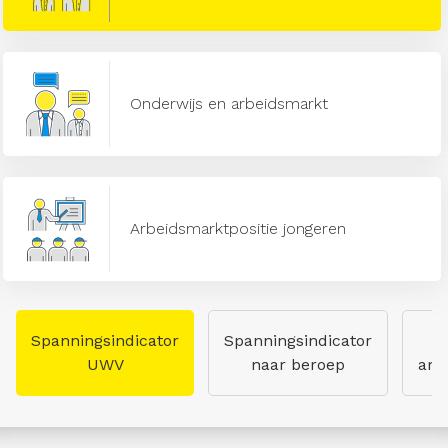
Onderwijs en arbeidsmarkt
Arbeidsmarktpositie jongeren
Spanningsindicator
Spanningsindicator
UWV
naar beroep
arb