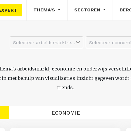
THEMA'S
SECTOREN
BER
EXPERT
Selecteer arbeidsmarktregio
thema’s arbeidsmarkt, economie en onderwijs verschil
n met behulp van visualisaties inzicht gegeven wordt i
trends.
ECONOMIE