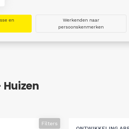
asse en
Werkenden naar
persoonskenmerken
 Huizen
Filters
ONTWIKKELING AR