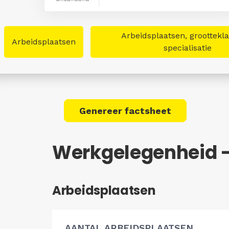
Arbeidsplaatsen, groottekl
Arbeidsplaatsen
specialisatie
Genereer factsheet
Werkgelegenheid -
Arbeidsplaatsen
AANTAL ARBEIDSPLAATSEN