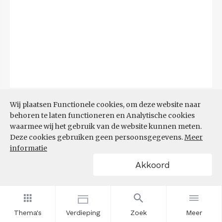
Bron:
CBS
(06-08-2026)
Wij plaatsen Functionele cookies, om deze website naar
behoren te laten functioneren en Analytische cookies
Filters
waarmee wij het gebruik van de website kunnen meten.
TOP 10 REGIO'S MET KLEINSTE
Deze cookies gebruiken geen persoonsgegevens.
Meer
AANDEEL TEKORT AAN
informatie
ARBEIDSKRACHTEN
Akkoord
Thema's
Verdieping
Zoek
Meer