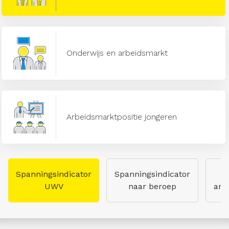
Onderwijs en arbeidsmarkt
Arbeidsmarktpositie jongeren
Spanningsindicator
Spanningsindicator
UWV
naar beroep
arb