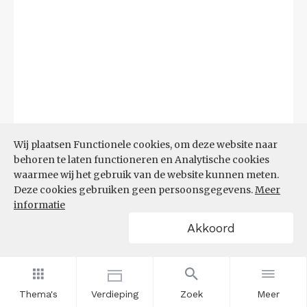
Wij plaatsen Functionele cookies, om deze website naar
behoren te laten functioneren en Analytische cookies
waarmee wij het gebruik van de website kunnen meten.
Deze cookies gebruiken geen persoonsgegevens.
Meer
Bron:
CBS microdata (EBB)
(09-03-2026)
informatie
Akkoord
Filters
AANDEEL NEETS NAAR REGIO
(%)
Thema's
Verdieping
Zoek
Meer