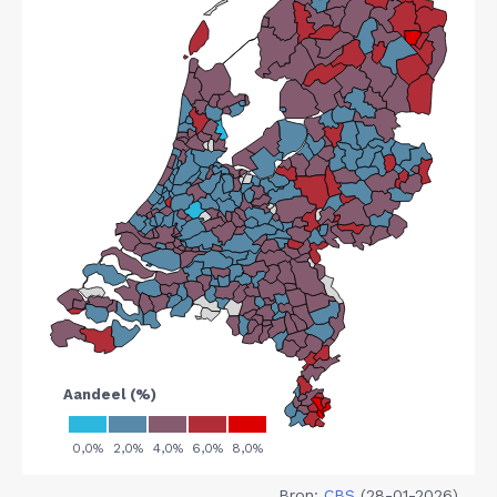
Bron:
CBS
(28-01-2026)