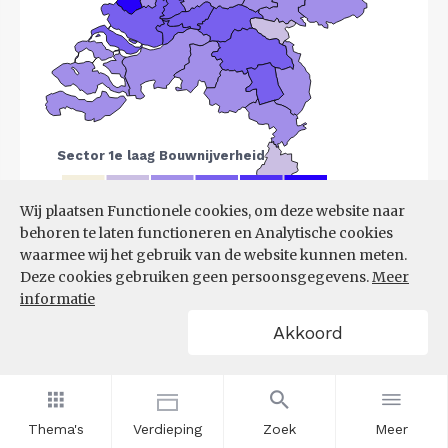
Wij plaatsen Functionele cookies, om deze website naar
behoren te laten functioneren en Analytische cookies
Bron:
LISA
(07-08-2025)
waarmee wij het gebruik van de website kunnen meten.
Deze cookies gebruiken geen persoonsgegevens.
Meer
Filters
informatie
VESTIGINGEN PER
Akkoord
GROOTTEKLASSE PER 10.000
INWONERS, NAAR
SPEERPUNTSECTOR EN REGIO
Thema's
Verdieping
Zoek
Meer