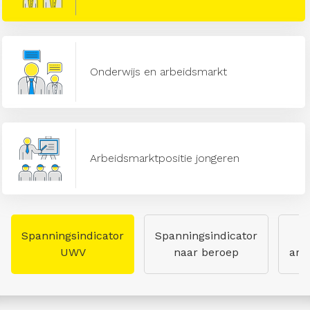
Onderwijs en arbeidsmarkt
Arbeidsmarktpositie jongeren
Spanningsindicator
Spanningsindicator
UWV
naar beroep
arb