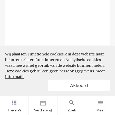
Bron:
CBS
(06-08-2026)
Wij plaatsen Functionele cookies, om deze website naar
behoren te laten functioneren en Analytische cookies
Filters
waarmee wij het gebruik van de website kunnen meten.
TOP 10 REGIO'S MET KLEINSTE
Deze cookies gebruiken geen persoonsgegevens.
Meer
AANDEEL TEKORT AAN
informatie
ARBEIDSKRACHTEN
Akkoord
Thema's
Verdieping
Zoek
Meer