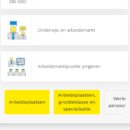
Onderwijs en arbeidsmarkt
Arbeidsmarktpositie jongeren
Arbeidsplaatsen,
Werken
Arbeidsplaatsen
grootteklasse en
persoon
specialisatie