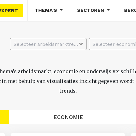
THEMA'S
SECTOREN
BER
EXPERT
Selecteer arbeidsmarktregio
thema’s arbeidsmarkt, economie en onderwijs verschil
n met behulp van visualisaties inzicht gegeven wordt i
trends.
ECONOMIE