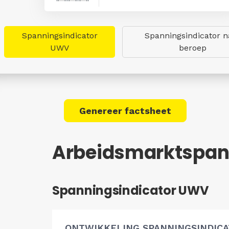
Spanningsindicator
Spanningsindicator n
UWV
beroep
Genereer factsheet
Arbeidsmarktspan
Spanningsindicator UWV
ONTWIKKELING SPANNINGSINDIC