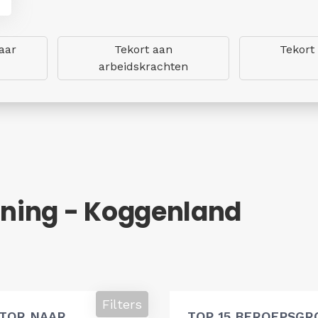
aar
Tekort aan
Tekort
arbeidskrachten
ning - Koggenland
Filters
ATOR NAAR
TOP 15 BEROEPSGR