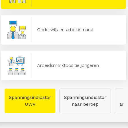
Onderwijs en arbeidsmarkt
Arbeidsmarktpositie jongeren
Spanningsindicator
Spanningsindicator
UWV
naar beroep
arb