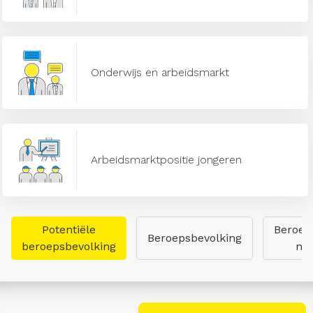
Onderwijs en arbeidsmarkt
Arbeidsmarktpositie jongeren
Potentiële
Beroep
Beroepsbevolking
beroepsbevolking
naa