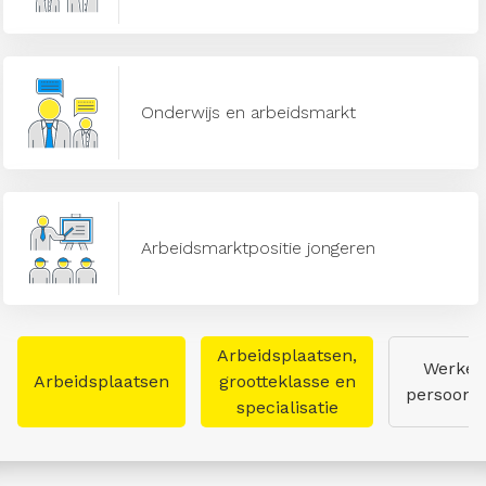
Onderwijs en arbeidsmarkt
Arbeidsmarktpositie jongeren
Arbeidsplaatsen,
Werken
Arbeidsplaatsen
grootteklasse en
persoon
specialisatie