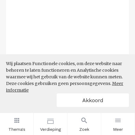
Wij plaatsen Functionele cookies, om deze website naar
behoren te laten functioneren en Analytische cookies
waarmee wij het gebruik van de website kunnen meten.
Deze cookies gebruiken geen persoonsgegevens.
Meer
Bron:
CBS microdata (EBB)
(09-03-2026)
informatie
Akkoord
Filters
AANDEEL NEETS NAAR REGIO
(%)
Thema's
Verdieping
Zoek
Meer