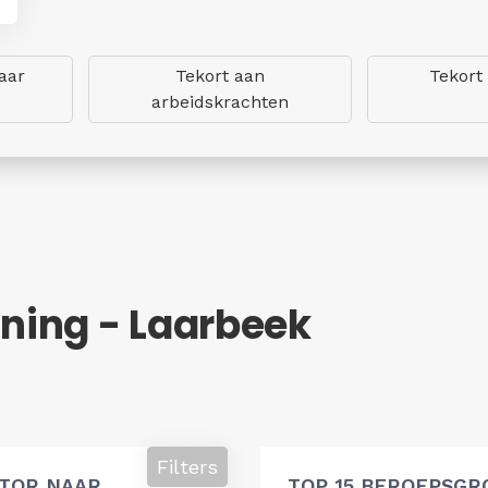
aar
Tekort aan
Tekort
arbeidskrachten
ning - Laarbeek
Filters
ATOR NAAR
TOP 15 BEROEPSGR