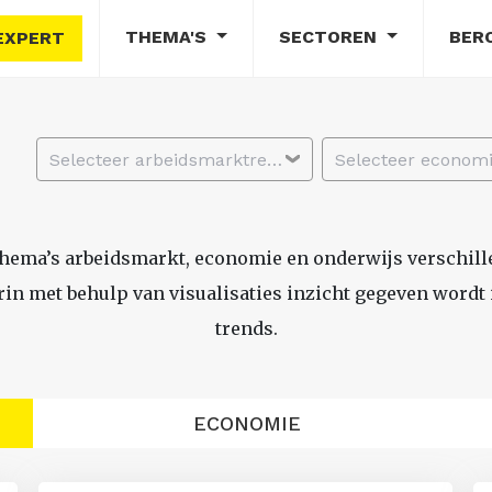
THEMA'S
SECTOREN
BER
EXPERT
Selecteer arbeidsmarktregio
thema’s arbeidsmarkt, economie en onderwijs verschil
n met behulp van visualisaties inzicht gegeven wordt i
trends.
ECONOMIE