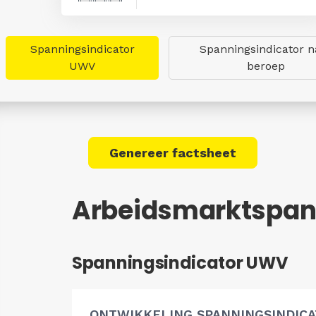
Spanningsindicator
Spanningsindicator n
UWV
beroep
Genereer factsheet
Arbeidsmarktspan
Spanningsindicator UWV
ONTWIKKELING SPANNINGSINDIC