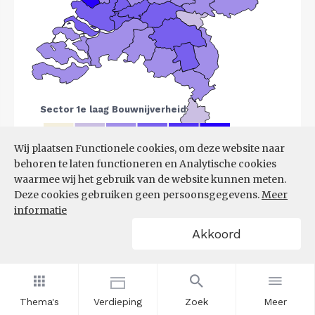
Wij plaatsen Functionele cookies, om deze website naar
behoren te laten functioneren en Analytische cookies
Bron:
LISA
(07-08-2025)
waarmee wij het gebruik van de website kunnen meten.
Deze cookies gebruiken geen persoonsgegevens.
Meer
Filters
informatie
VESTIGINGEN PER
Akkoord
GROOTTEKLASSE PER 10.000
INWONERS, NAAR
SPEERPUNTSECTOR EN REGIO
Thema's
Verdieping
Zoek
Meer