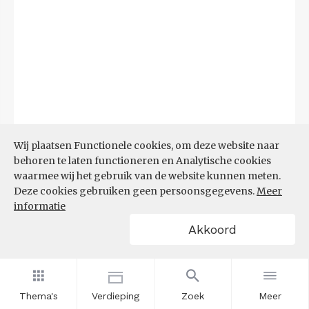
Wij plaatsen Functionele cookies, om deze website naar
behoren te laten functioneren en Analytische cookies
waarmee wij het gebruik van de website kunnen meten.
Deze cookies gebruiken geen persoonsgegevens.
Meer
Bron:
CBS microdata (EBB)
(09-03-2026)
informatie
Akkoord
Filters
AANDEEL NEETS NAAR REGIO
(%)
Thema's
Verdieping
Zoek
Meer