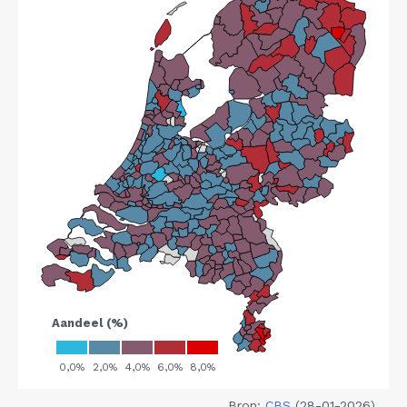
Bron:
CBS
(28-01-2026)