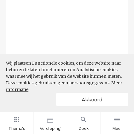
Wij plaatsen Functionele cookies, om deze website naar
behoren te laten functioneren en Analytische cookies
waarmee wij het gebruik van de website kunnen meten.
Deze cookies gebruiken geen persoonsgegevens.
Meer
informatie
Akkoord
Bron:
CBS microdata (EBB)
(09-03-2026)
Filters
AANDEEL NEETS NAAR REGIO
(%)
Thema's
Verdieping
Zoek
Meer