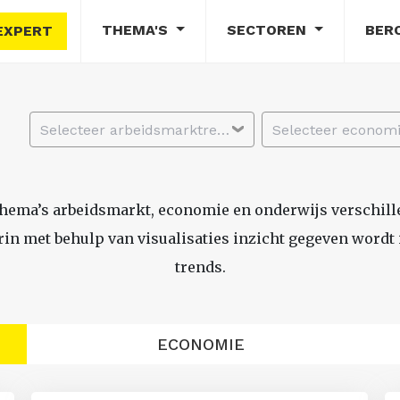
THEMA'S
SECTOREN
BER
EXPERT
Selecteer arbeidsmarktregio
thema’s arbeidsmarkt, economie en onderwijs verschil
n met behulp van visualisaties inzicht gegeven wordt i
trends.
ECONOMIE