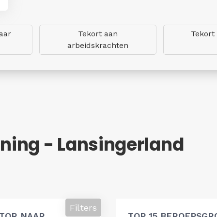
aar
Tekort aan
Tekort
arbeidskrachten
ing - Lansingerland
Filters
ATOR NAAR
TOP 15 BEROEPSGR