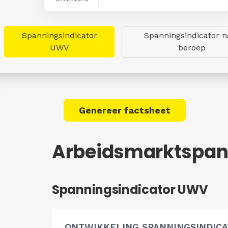
Spanningsindicator
Spanningsindicator n
UWV
beroep
Genereer factsheet
Arbeidsmarktspann
Spanningsindicator UWV
ONTWIKKELING SPANNINGSINDIC