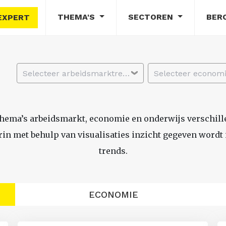
THEMA'S
SECTOREN
BER
EXPERT
Selecteer arbeidsmarktregio
thema’s arbeidsmarkt, economie en onderwijs verschil
n met behulp van visualisaties inzicht gegeven wordt i
trends.
ECONOMIE