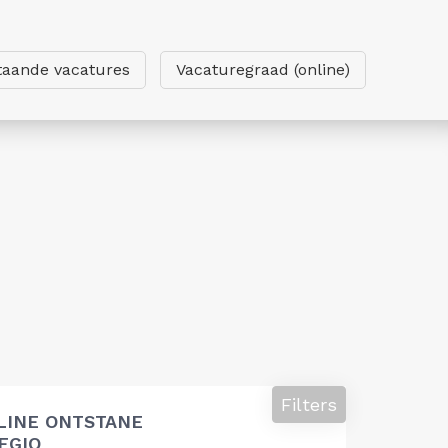
taande vacatures
Vacaturegraad (online)
Filters
LINE ONTSTANE
EGIO