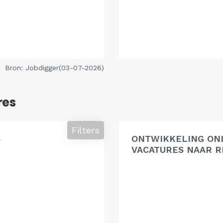
Bron: Jobdigger(03-07-2026)
res
Filters
S
ONTWIKKELING ON
VACATURES NAAR R