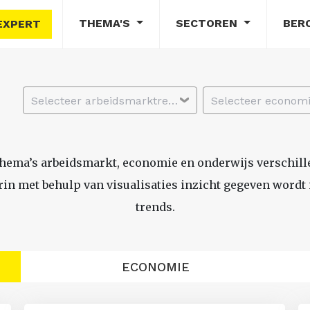
THEMA'S
SECTOREN
BER
EXPERT
Selecteer arbeidsmarktregio
thema’s arbeidsmarkt, economie en onderwijs verschil
n met behulp van visualisaties inzicht gegeven wordt i
trends.
ECONOMIE