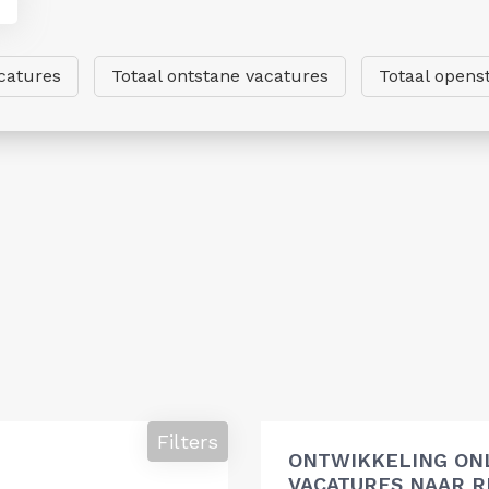
catures
Totaal ontstane vacatures
Totaal opens
Filters
ONTWIKKELING ON
VACATURES NAAR R