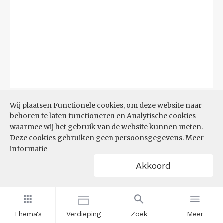
Bron:
CBS
(06-08-2026)
Wij plaatsen Functionele cookies, om deze website naar
behoren te laten functioneren en Analytische cookies
Filters
waarmee wij het gebruik van de website kunnen meten.
TOP 10 REGIO'S MET KLEINSTE
Deze cookies gebruiken geen persoonsgegevens.
Meer
AANDEEL TEKORT AAN
informatie
ARBEIDSKRACHTEN
Akkoord
Thema's
Verdieping
Zoek
Meer