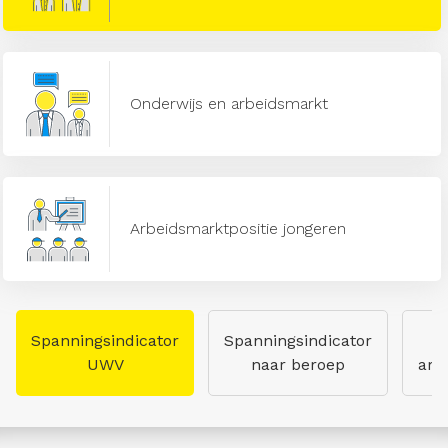
Onderwijs en arbeidsmarkt
Arbeidsmarktpositie jongeren
Spanningsindicator
Spanningsindicator
UWV
naar beroep
arb