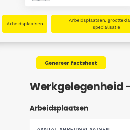
Arbeidsplaatsen, groottekl
Arbeidsplaatsen
specialisatie
Genereer factsheet
Werkgelegenheid -
Arbeidsplaatsen
AANTAL ARBEIDSPLAATSEN