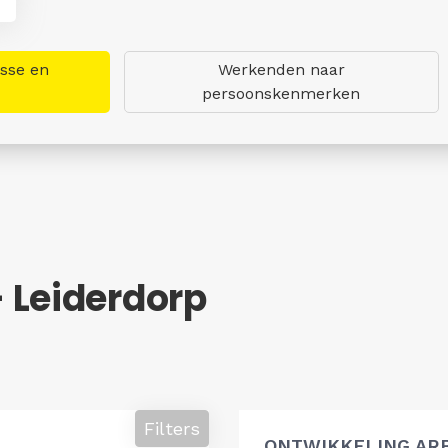
asse en
Werkenden naar
persoonskenmerken
 Leiderdorp
Filters
ONTWIKKELING AR