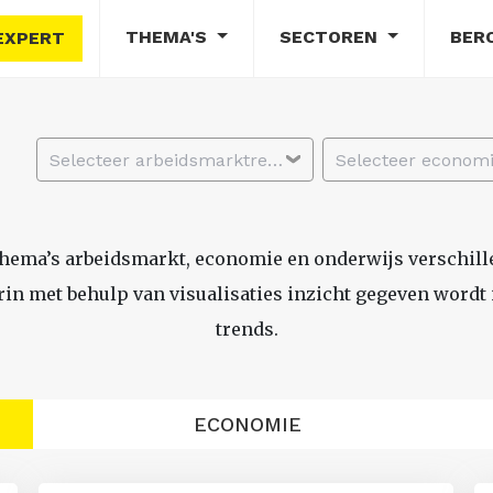
THEMA'S
SECTOREN
BER
EXPERT
Selecteer arbeidsmarktregio
thema’s arbeidsmarkt, economie en onderwijs verschil
n met behulp van visualisaties inzicht gegeven wordt i
trends.
ECONOMIE