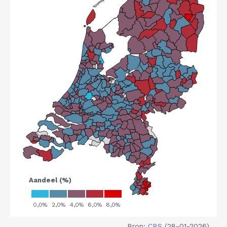
Bron:
CBS
(28-01-2026)