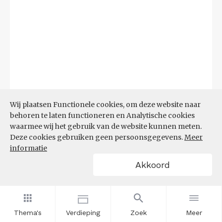
Wij plaatsen Functionele cookies, om deze website naar
behoren te laten functioneren en Analytische cookies
waarmee wij het gebruik van de website kunnen meten.
Deze cookies gebruiken geen persoonsgegevens.
Meer
Bron:
CBS microdata (EBB)
(09-03-2026)
informatie
Akkoord
Filters
AANDEEL NEETS NAAR REGIO
(%)
Thema's
Verdieping
Zoek
Meer