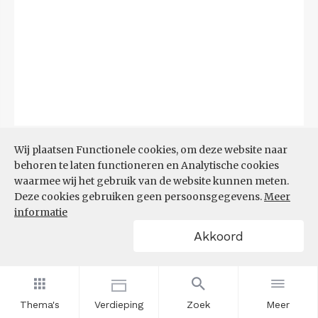
Bron:
CBS
(06-08-2026)
Wij plaatsen Functionele cookies, om deze website naar
behoren te laten functioneren en Analytische cookies
Filters
waarmee wij het gebruik van de website kunnen meten.
TOP 10 REGIO'S MET KLEINSTE
Deze cookies gebruiken geen persoonsgegevens.
Meer
AANDEEL TEKORT AAN
informatie
ARBEIDSKRACHTEN
Akkoord
Thema's
Verdieping
Zoek
Meer