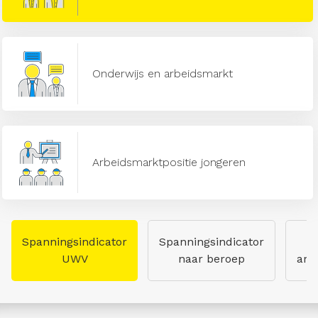
Onderwijs en arbeidsmarkt
Arbeidsmarktpositie jongeren
Spanningsindicator
Spanningsindicator
UWV
naar beroep
arb