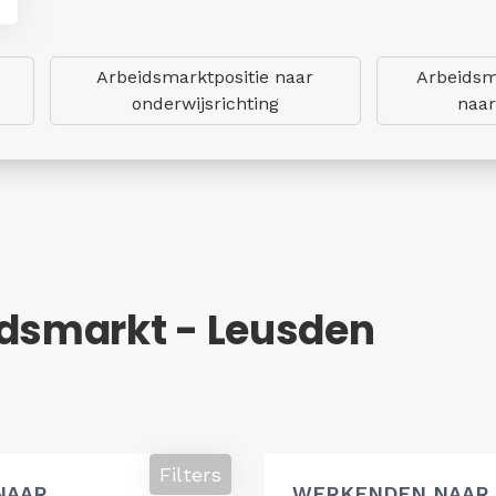
Arbeidsmarktpositie naar
Arbeidsm
onderwijsrichting
naar
idsmarkt - Leusden
Filters
NAAR
WERKENDEN NAAR 