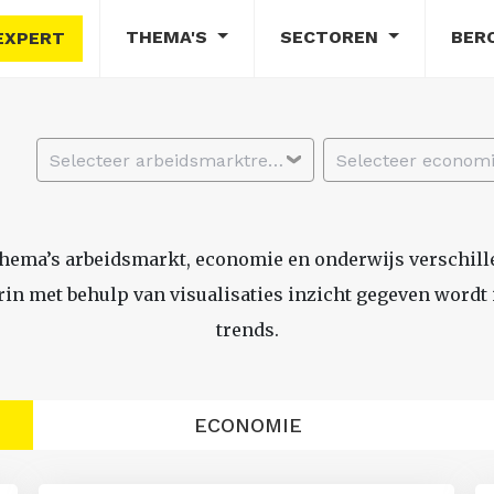
THEMA'S
SECTOREN
BER
EXPERT
Selecteer arbeidsmarktregio
thema’s arbeidsmarkt, economie en onderwijs verschil
n met behulp van visualisaties inzicht gegeven wordt i
trends.
ECONOMIE