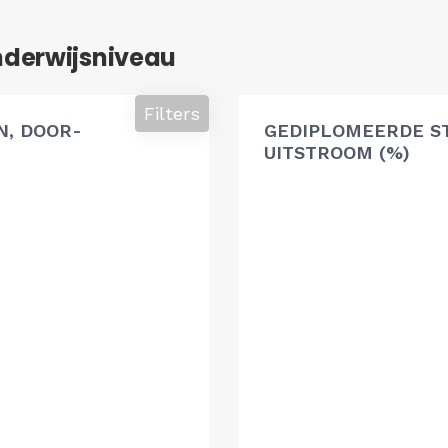
nderwijsniveau
Filters
, DOOR-
GEDIPLOMEERDE S
UITSTROOM (%)